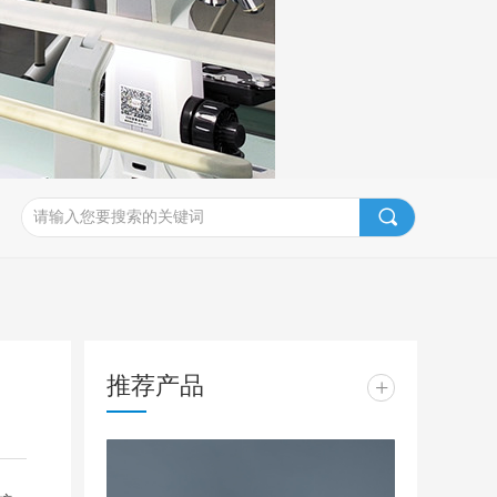
끠
推荐产品
+