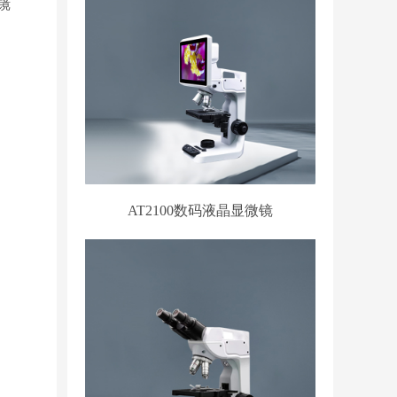
镜
AT2100数码液晶显微镜