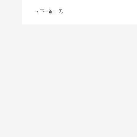
下一篇：
无
ꁹ